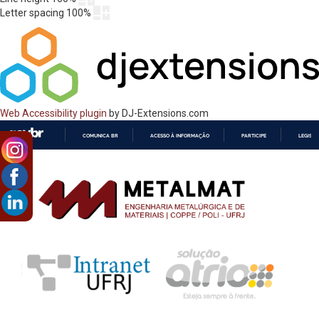
Letter spacing
100
%
Web Accessibility plugin
by DJ-Extensions.com
COMUNICA BR
ACESSO À INFORMAÇÃO
PARTICIPE
LEGISL
IR
PARA
O
CONTEÚDO