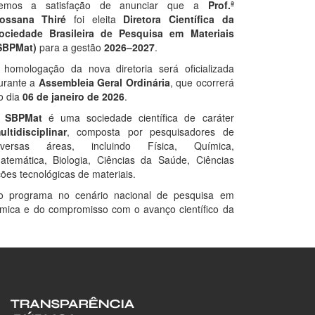
emos a satisfação de anunciar que a
Prof.ª
ossana Thiré
foi eleita
Diretora Científica da
ociedade Brasileira de Pesquisa em Materiais
SBPMat)
para a gestão
2026–2027
.
 homologação da nova diretoria será oficializada
urante a
Assembleia Geral Ordinária
, que ocorrerá
o dia
06 de janeiro de 2026
.
A
SBPMat
é uma sociedade científica de caráter
ultidisciplinar
, composta por pesquisadores de
iversas áreas, incluindo Física, Química,
atemática, Biologia, Ciências da Saúde, Ciências
ões tecnológicas de materiais.
so programa no cenário nacional de pesquisa em
êmica e do compromisso com o avanço científico da