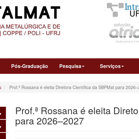
O
CONTEÚDO
o
Pós-Graduação
Pesquisa
Serviços
s
Prof.ª Rossana é eleita Diretora Científica da SBPMat para 2026
Prof.ª Rossana é eleita Diret
para 2026–2027