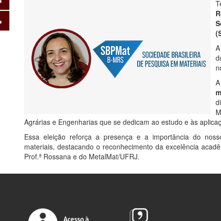
T
R
S
(
A
d
n
m
d
M
Agrárias e Engenharias que se dedicam ao estudo e às aplicaç
Essa eleição reforça a presença e a importância do nos
materiais, destacando o reconhecimento da excelência acad
Prof.ª Rossana e do MetalMat/UFRJ.