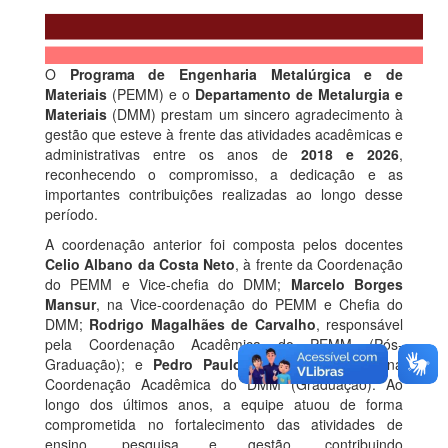
O
Programa de Engenharia Metalúrgica e de
Materiais
(PEMM) e o
Departamento de Metalurgia e
Materiais
(DMM) prestam um sincero agradecimento à
gestão que esteve à frente das atividades acadêmicas e
administrativas entre os anos de
2018 e 2026
,
reconhecendo o compromisso, a dedicação e as
importantes contribuições realizadas ao longo desse
período.
A coordenação anterior foi composta pelos docentes
Celio Albano da Costa Neto
, à frente da Coordenação
do PEMM e Vice-chefia do DMM;
Marcelo Borges
Mansur
, na Vice-coordenação do PEMM e Chefia do
DMM;
Rodrigo Magalhães de Carvalho
, responsável
pela Coordenação Acadêmica do PEMM (Pós-
Graduação); e
Pedro Paulo Medeiros Ribeiro
, na
Coordenação Acadêmica do DMM (Graduação). Ao
longo dos últimos anos, a equipe atuou de forma
comprometida no fortalecimento das atividades de
ensino, pesquisa e gestão, contribuindo