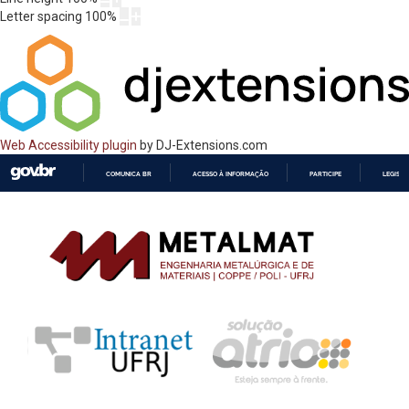
Letter spacing
100
%
Web Accessibility plugin
by DJ-Extensions.com
COMUNICA BR
ACESSO À INFORMAÇÃO
PARTICIPE
LEGISL
IR
PARA
O
CONTEÚDO