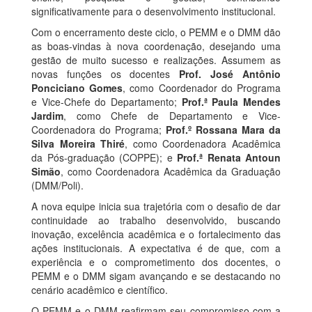
significativamente para o desenvolvimento institucional.
Com o encerramento deste ciclo, o PEMM e o DMM dão
as boas-vindas à nova coordenação, desejando uma
gestão de muito sucesso e realizações. Assumem as
novas funções os docentes
Prof. José Antônio
Ponciciano Gomes
, como Coordenador do Programa
e Vice-Chefe do Departamento;
Prof.ª Paula Mendes
Jardim
, como Chefe de Departamento e Vice-
Coordenadora do Programa;
Prof.º Rossana Mara da
Silva Moreira Thiré
, como Coordenadora Acadêmica
da Pós-graduação (COPPE); e
Prof.ª Renata Antoun
Simão
, como Coordenadora Acadêmica da Graduação
(DMM/Poli).
A nova equipe inicia sua trajetória com o desafio de dar
continuidade ao trabalho desenvolvido, buscando
inovação, excelência acadêmica e o fortalecimento das
ações institucionais. A expectativa é de que, com a
experiência e o comprometimento dos docentes, o
PEMM e o DMM sigam avançando e se destacando no
cenário acadêmico e científico.
O PEMM e o DMM reafirmam seu compromisso com a