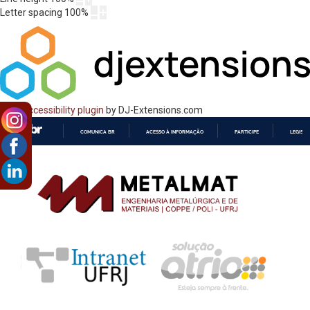
Letter spacing
100
%
Web Accessibility plugin
by DJ-Extensions.com
COMUNICA BR
ACESSO À INFORMAÇÃO
PARTICIPE
LEGISL
IR
PARA
O
CONTEÚDO