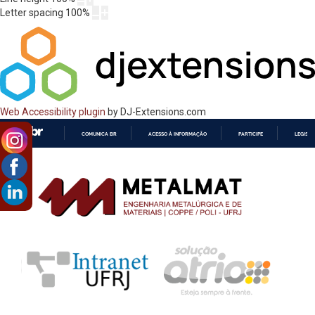
Letter spacing
100
%
Web Accessibility plugin
by DJ-Extensions.com
COMUNICA BR
ACESSO À INFORMAÇÃO
PARTICIPE
LEGISL
IR
PARA
O
CONTEÚDO