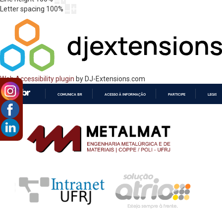
Letter spacing
100
%
Web Accessibility plugin
by DJ-Extensions.com
COMUNICA BR
ACESSO À INFORMAÇÃO
PARTICIPE
LEGISL
IR
PARA
O
CONTEÚDO