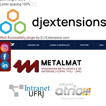
Letter spacing
100
%
Web Accessibility plugin
by DJ-Extensions.com
COMUNICA BR
ACESSO À INFORMAÇÃO
PARTICIPE
LEGISL
IR
PARA
O
CONTEÚDO