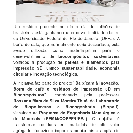
Um resíduo presente no dia a dia de milhões de
brasileiros está ganhando uma nova finalidade dentro
da Universidade Federal do Rio de Janeiro (UFRJ). A
borra de café, que normalmente seria descartada, está
sendo utilizada como matéria-prima para o
desenvolvimento de
biocompósitos sustentáveis
voltados à produção de
pellets e filamentos para
impressão 3D
, unindo
sustentabilidade
,
economia
circular
e
inovação tecnológica
.
A iniciativa faz parte do projeto
"Da xícara à inovação:
Borra de café e resíduos de impressão 3D em
Biocompósitos"
, coordenado pela professora
Rossana Mara da Silva Moreira Thiré
, do
Laboratório
de Biopolímeros e Bioengenharia (Biopoli)
,
vinculado ao
Programa de Engenharia Metalúrgica e
de Materiais (PEMM/COPPE/UFRJ)
. O objetivo é
transformar resíduos em materiais de alto valor
agregado, reduzindo impactos ambientais e ampliando