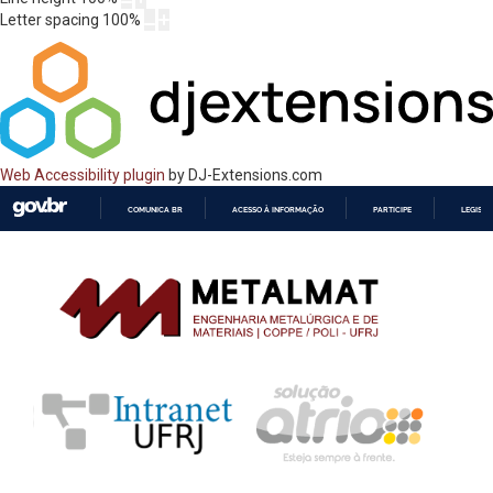
Letter spacing
100
%
Web Accessibility plugin
by DJ-Extensions.com
COMUNICA BR
ACESSO À INFORMAÇÃO
PARTICIPE
LEGISL
IR
PARA
O
CONTEÚDO