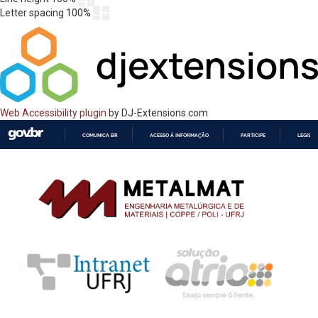
Letter spacing
100
%
Web Accessibility plugin
by DJ-Extensions.com
COMUNICA BR
ACESSO À INFORMAÇÃO
PARTICIPE
LEGISL
IR
PARA
O
CONTEÚDO