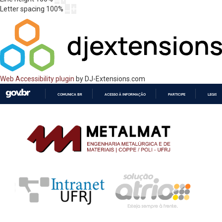
Letter spacing
100
%
Web Accessibility plugin
by DJ-Extensions.com
COMUNICA BR
ACESSO À INFORMAÇÃO
PARTICIPE
LEGISL
IR
PARA
O
CONTEÚDO