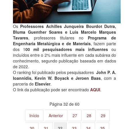
Os
Professores Achilles Junqueira Bourdot Dutra,
Bluma Guenther Soares e Luís Marcelo Marques
Tavares
, professores titulares no
Programa de
Engenharia Metalúrgica e de Materiais
, fazem parte
dos 1
00 mil pesquisadores mais influentes
ou
incluídos entre o 2% mais influente em cada subárea do
conhecimento, segundo publicação baseada em dados
de 2022.
O ranking foi publicado pelos pesquisadores
John P. A.
Ioannidis, Kevin W. Boyack e Jeroen Baas
, com a
parceria de
Elsevier
.
O link da publicação pode ser encontrado
AQUI
.
Página 32 de 60
Início
Anterior
27
28
29
30
31
32
33
34
35