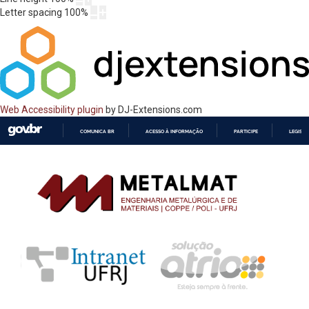
Letter spacing
100
%
Web Accessibility plugin
by DJ-Extensions.com
COMUNICA BR
ACESSO À INFORMAÇÃO
PARTICIPE
LEGISL
IR
PARA
O
CONTEÚDO