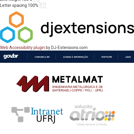
Letter spacing
100
%
Web Accessibility plugin
by DJ-Extensions.com
COMUNICA BR
ACESSO À INFORMAÇÃO
PARTICIPE
LEGISL
IR
PARA
O
CONTEÚDO