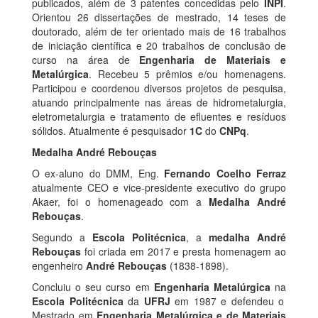
publicados, além de 3 patentes concedidas pelo
INPI
.
Orientou 26 dissertações de mestrado, 14 teses de
doutorado, além de ter orientado mais de 16 trabalhos
de iniciação científica e 20 trabalhos de conclusão de
curso na área de
Engenharia de Materiais e
Metalúrgica
. Recebeu 5 prêmios e/ou homenagens.
Participou e coordenou diversos projetos de pesquisa,
atuando principalmente nas áreas de hidrometalurgia,
eletrometalurgia e tratamento de efluentes e resíduos
sólidos. Atualmente é pesquisador
1C
do
CNPq
.
Medalha André Rebouças
O ex-aluno do DMM, Eng.
Fernando Coelho Ferraz
atualmente CEO e vice-presidente executivo do grupo
Akaer, foi o homenageado com a
Medalha André
Rebouças
.
Segundo a
Escola Politécnica
, a
medalha André
Rebouças
foi criada em 2017 e presta homenagem ao
engenheiro
André Rebouças
(1838-1898).
Concluiu o seu curso em
Engenharia Metalúrgica
na
Escola Politécnica
da
UFRJ
em 1987 e defendeu o
Mestrado em
Engenharia Metalúrgica e de Materiais