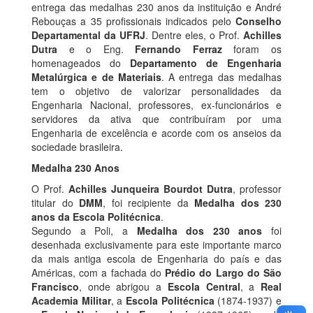
entrega das medalhas 230 anos da instituição e André
Rebouças a 35 profissionais indicados pelo
Conselho
Departamental da UFRJ
. Dentre eles, o Prof.
Achilles
Dutra
e o Eng.
Fernando Ferraz
foram os
homenageados do
Departamento de Engenharia
Metalúrgica e de Materiais
. A entrega das medalhas
tem o objetivo de valorizar personalidades da
Engenharia Nacional, professores, ex-funcionários e
servidores da ativa que contribuíram por uma
Engenharia de excelência e acorde com os anseios da
sociedade brasileira.
Medalha 230 Anos
O Prof.
Achilles Junqueira Bourdot Dutra
, professor
titular do
DMM
, foi recipiente da
Medalha dos 230
anos da Escola Politécnica
.
Segundo a Poli, a
Medalha dos 230 anos
foi
desenhada exclusivamente para este importante marco
da mais antiga escola de Engenharia do país e das
Américas, com a fachada do
Prédio do Largo do São
Francisco
, onde abrigou a
Escola Central
, a
Real
Academia Militar
, a
Escola Politécnica
(1874-1937) e