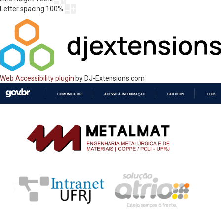
Letter spacing
100
%
Web Accessibility plugin
by DJ-Extensions.com
COMUNICA BR
ACESSO À INFORMAÇÃO
PARTICIPE
LEGISL
IR
PARA
O
CONTEÚDO