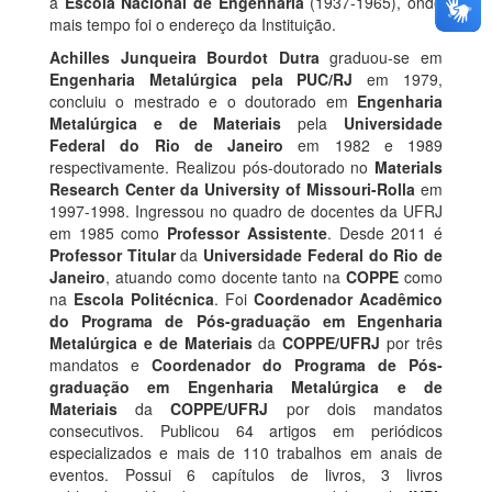
a
Escola Nacional de Engenharia
(1937-1965), onde
mais tempo foi o endereço da Instituição.
Achilles Junqueira Bourdot Dutra
graduou-se em
Engenharia Metalúrgica pela PUC/RJ
em 1979,
concluiu o mestrado e o doutorado em
Engenharia
Metalúrgica e de Materiais
pela
Universidade
Federal do Rio de Janeiro
em 1982 e 1989
respectivamente. Realizou pós-doutorado no
Materials
Research Center da University of Missouri-Rolla
em
1997-1998. Ingressou no quadro de docentes da UFRJ
em 1985 como
Professor Assistente
. Desde 2011 é
Professor Titular
da
Universidade Federal do Rio de
Janeiro
, atuando como docente tanto na
COPPE
como
na
Escola Politécnica
. Foi
Coordenador Acadêmico
do Programa de Pós-graduação em Engenharia
Metalúrgica e de Materiais
da
COPPE/UFRJ
por três
mandatos e
Coordenador do Programa de Pós-
graduação em Engenharia Metalúrgica e de
Materiais
da
COPPE/UFRJ
por dois mandatos
consecutivos. Publicou 64 artigos em periódicos
especializados e mais de 110 trabalhos em anais de
eventos. Possui 6 capítulos de livros, 3 livros