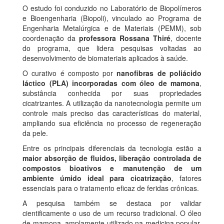
O estudo foi conduzido no Laboratório de Biopolímeros
e Bioengenharia (Biopoli), vinculado ao Programa de
Engenharia Metalúrgica e de Materiais (PEMM), sob
coordenação da
professora Rossana Thiré
, docente
do programa, que lidera pesquisas voltadas ao
desenvolvimento de biomateriais aplicados à saúde.
O curativo é composto por
nanofibras de poliácido
láctico (PLA) incorporadas com óleo de mamona
,
substância conhecida por suas propriedades
cicatrizantes. A utilização da nanotecnologia permite um
controle mais preciso das características do material,
ampliando sua eficiência no processo de regeneração
da pele.
Entre os principais diferenciais da tecnologia estão a
maior absorção de fluidos, liberação controlada de
compostos bioativos e manutenção de um
ambiente úmido ideal para cicatrização
, fatores
essenciais para o tratamento eficaz de feridas crônicas.
A pesquisa também se destaca por validar
cientificamente o uso de um recurso tradicional. O óleo
de mamona, amplamente utilizado na medicina popular,