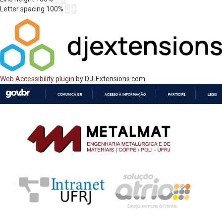
Letter spacing
100
%
Web Accessibility plugin
by DJ-Extensions.com
COMUNICA BR
ACESSO À INFORMAÇÃO
PARTICIPE
LEGISL
IR
PARA
O
CONTEÚDO