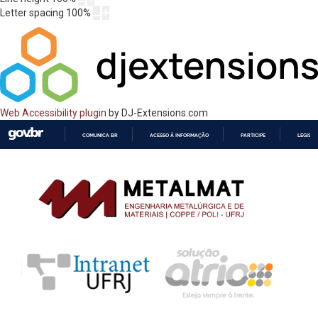
Letter spacing
100
%
Web Accessibility plugin
by DJ-Extensions.com
COMUNICA BR
ACESSO À INFORMAÇÃO
PARTICIPE
LEGISL
IR
PARA
O
CONTEÚDO