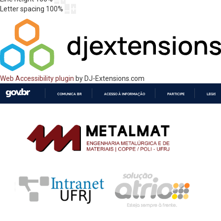
Letter spacing
100
%
Web Accessibility plugin
by DJ-Extensions.com
COMUNICA BR
ACESSO À INFORMAÇÃO
PARTICIPE
LEGISL
IR
PARA
O
CONTEÚDO