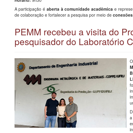
A participação é
aberta à comunidade acadêmica
e represe
de colaboração e fortalecer a pesquisa por meio de
conexões 
PEMM recebeu a visita do Prof
pesquisador do Laboratório 
M
B
L
f
i
i
u
D
a
e
i