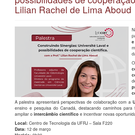
Lilian Rachel de Lima Aboud
N
p
e
m
d
O
c
c
d
p
c
A palestra apresentará perspectivas de colaboração com a
U
ensino e pesquisa do Canadá, destacando caminhos para f
ampliar o
intercâmbio científico
e incentivar novas oportuni
Local:
Centro de Tecnologia da UFRJ – Sala F220
Data:
12 de março
Horário:
9h30