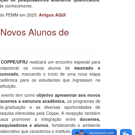
 de conhecimento.
 pelo PEMM em 2025:
Artigos AQUI
Novos Alunos de
1
A
COPPE/UFRJ
realizará um encontro especial para
ecepcionar os novos alunos de
mestrado e
outorado
, marcando o início de uma nova etapa
cadêmica para os estudantes que ingressam na
stituição.
 evento tem como
objetivo apresentar aos novos
iscentes a estrutura acadêmica,
os programas de
ós-graduação e as diversas oportunidades de
esquisa oferecidas pela Coppe. A recepção também
usca promover a integração entre
docentes,
esquisadores e alunos
, fortalecendo o ambiente
olaborativo que caracteriza o instituto.