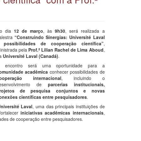
o dia
12 de março
, às
9h30
, será realizada a
alestra
“Construindo Sinergias: Université Laval
 possibilidades de cooperação científica”
,
inistrada pela
Prof.ª Lilian Rachel de Lima Aboud
,
a
Université Laval (Canadá)
.
 encontro será uma oportunidade para a
omunidade acadêmica
conhecer possibilidades de
ooperação internacional
, incluindo o
esenvolvimento de
parcerias institucionais,
rojetos de pesquisa conjuntos e novas
onexões científicas entre pesquisadores
.
niversité Laval
, uma das principais instituições de
ortalecer
iniciativas acadêmicas internacionais
,
dades de cooperação entre pesquisadores.