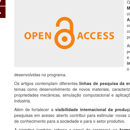
M
c
A
c
c
p
A
p
e
i
o
desenvolvidas no programa.
Os artigos contemplam diferentes
linhas de pesquisa da en
temas como desenvolvimento de novos materiais, caracteriz
propriedades mecânicas, simulação computacional e aplicaçõ
indústria.
Além de fortalecer a
visibilidade internacional da produ
pesquisas em acesso aberto contribui para estimular novas 
de conhecimento para a sociedade e para o setor produtivo.
A iniciativa também reforça o papel do programa na
form