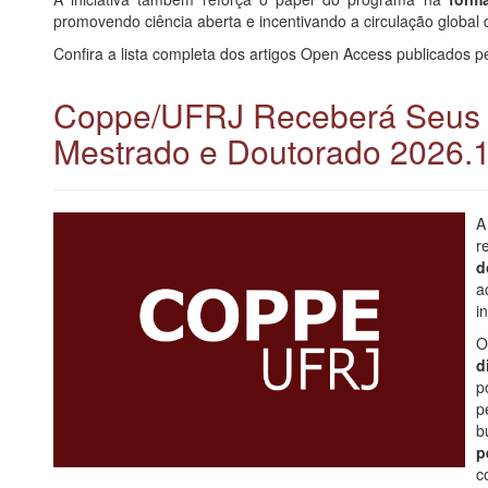
promovendo ciência aberta e incentivando a circulação global
Confira a lista completa dos artigos Open Access publicados
Coppe/UFRJ Receberá Seus 
Mestrado e Doutorado 2026.
r
d
a
in
O
d
p
p
b
p
c