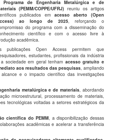
O
Programa de Engenharia Metalúrgica e de
ateriais (PEMM/COPPE/UFRJ)
reuniu os artigos
ientíficos publicados em
acesso aberto (Open
ccess) ao longo de 2025
, reforçando o
ompromisso do programa com a disseminação do
onhecimento científico e com o acesso livre à
rodução acadêmica.
s publicações Open Access permitem que
esquisadores, estudantes, profissionais da indústria
 a sociedade em geral tenham
acesso gratuito e
mediato aos resultados das pesquisas
, ampliando
 alcance e o impacto científico das investigações
genharia metalúrgica e de materiais
, abordando
ação microestrutural, processamento de materiais,
es tecnológicas voltadas a setores estratégicos da
ção científica do PEMM
, a disponibilização dessas
colaborações acadêmicas e acelerar a transferência
ação de pesquisadores altamente qualificados
,