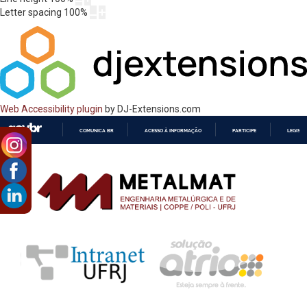
Letter spacing
100
%
Web Accessibility plugin
by DJ-Extensions.com
COMUNICA BR
ACESSO À INFORMAÇÃO
PARTICIPE
LEGISL
IR
PARA
O
CONTEÚDO