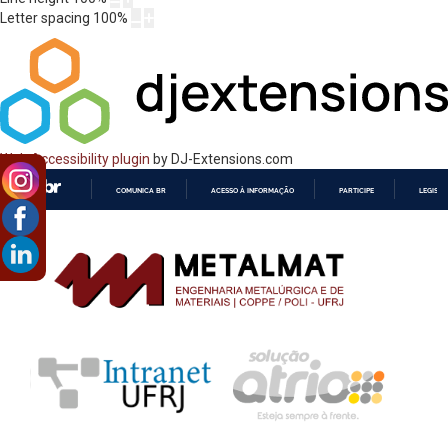
Letter spacing
100
%
Web Accessibility plugin
by DJ-Extensions.com
COMUNICA BR
ACESSO À INFORMAÇÃO
PARTICIPE
LEGISL
IR
PARA
O
CONTEÚDO