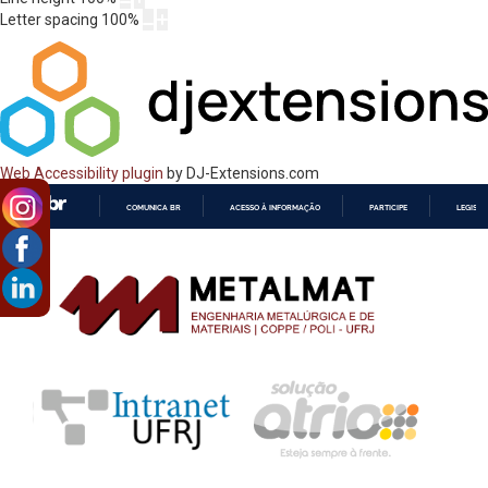
Letter spacing
100
%
Web Accessibility plugin
by DJ-Extensions.com
COMUNICA BR
ACESSO À INFORMAÇÃO
PARTICIPE
LEGISL
IR
PARA
O
CONTEÚDO