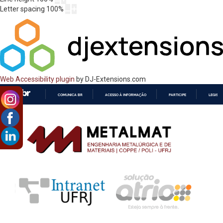
Letter spacing
100
%
Web Accessibility plugin
by DJ-Extensions.com
COMUNICA BR
ACESSO À INFORMAÇÃO
PARTICIPE
LEGISL
IR
PARA
O
CONTEÚDO