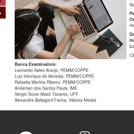
li
Pa
Or
He
Da
Ho
Lo
Cl
Banca Examinadora:
Leonardo Sales Araujo, PEMM/COPPE
Luiz Henrique de Almeida, PEMM/COPPE
Rafaella Martins Ribeiro, PEMM/COPPE
Andersan dos Santos Paula, IME
Sérgio Souto Maior Tavares, UFF
Alexandre Bellegard Farina, Villares Metals