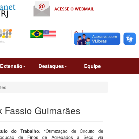
Extensão
Destaques
Equipe
ães
ck Fassio Guimarães
tulo do Trabalho:
"Otimização de Circuito de
rodução de Finos de Agregados a Seco via