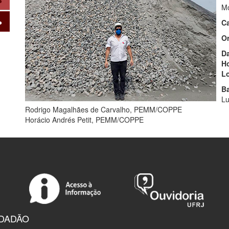
Mo
Ca
Or
Da
Ho
Lo
B
Lu
Rodrigo Magalhães de Carvalho, PEMM/COPPE
Horácio Andrés Petit, PEMM/COPPE
IDADÃO