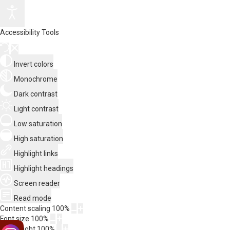
Accessibility Tools
Invert colors
Monochrome
Dark contrast
Light contrast
Low saturation
High saturation
Highlight links
Highlight headings
Screen reader
Read mode
Content scaling
100
%
Font size
100
%
Line height
100
%