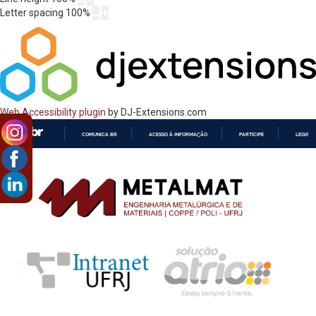
Letter spacing
100
%
Web Accessibility plugin
by DJ-Extensions.com
COMUNICA BR
ACESSO À INFORMAÇÃO
PARTICIPE
LEGISL
IR
PARA
O
CONTEÚDO