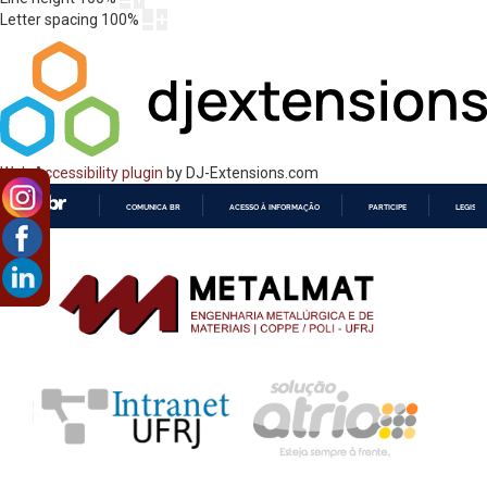
Letter spacing
100
%
Web Accessibility plugin
by DJ-Extensions.com
COMUNICA BR
ACESSO À INFORMAÇÃO
PARTICIPE
LEGISL
IR
PARA
O
CONTEÚDO