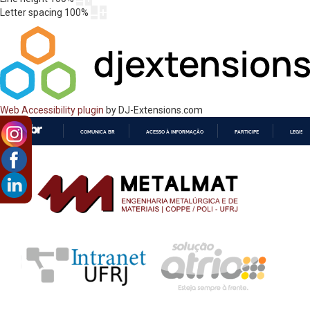
Letter spacing
100
%
Web Accessibility plugin
by DJ-Extensions.com
COMUNICA BR
ACESSO À INFORMAÇÃO
PARTICIPE
LEGISL
IR
PARA
O
CONTEÚDO