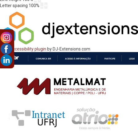
Letter spacing
100
%
Web Accessibility plugin
by DJ-Extensions.com
COMUNICA BR
ACESSO À INFORMAÇÃO
PARTICIPE
LEGISL
IR
PARA
O
CONTEÚDO