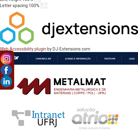
Letter spacing
100
%
Web Accessibility plugin
by DJ-Extensions.com
COMUNICA BR
ACESSO À INFORMAÇÃO
PARTICIPE
LEGISL
IR
PARA
O
CONTEÚDO