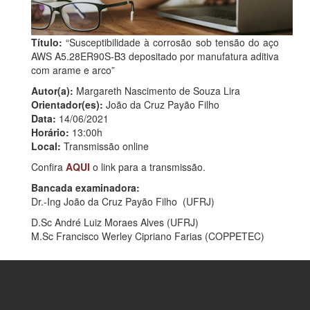
Título:
“Susceptibilidade à corrosão sob tensão do aço
AWS A5.28ER90S-B3 depositado por manufatura aditiva
com arame e arco”
Autor(a):
Margareth Nascimento de Souza Lira
Orientador(es):
João da Cruz Payão Filho
Data:
14/06/2021
Horário:
13:00h
Local:
Transmissão online
Confira
AQUI
o link para a transmissão.
Bancada examinadora:
Dr.-Ing João da Cruz Payão Filho (UFRJ)
D.Sc André Luiz Moraes Alves (UFRJ)
M.Sc Francisco Werley Cipriano Farias (COPPETEC)