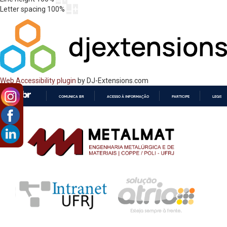
Letter spacing
100
%
Web Accessibility plugin
by DJ-Extensions.com
COMUNICA BR
ACESSO À INFORMAÇÃO
PARTICIPE
LEGISL
IR
PARA
O
CONTEÚDO