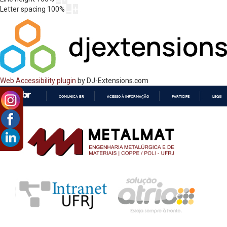
Letter spacing
100
%
Web Accessibility plugin
by DJ-Extensions.com
COMUNICA BR
ACESSO À INFORMAÇÃO
PARTICIPE
LEGISL
IR
PARA
O
CONTEÚDO