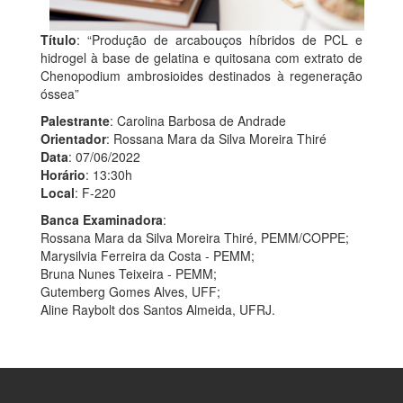
Título
:
“Produção de arcabouços híbridos de PCL e
hidrogel à base de gelatina e quitosana com extrato de
Chenopodium ambrosioides destinados à regeneração
óssea”
Palestrante
: Carolina Barbosa de Andrade
Orientador
: Rossana Mara da Silva Moreira Thiré
Data
: 07/06/2022
Horário
: 13:30h
Local
: F-220
Banca Examinadora
:
Rossana Mara da Silva Moreira Thiré, PEMM/COPPE;
Marysilvia Ferreira da Costa - PEMM;
Bruna Nunes Teixeira - PEMM;
Gutemberg Gomes Alves, UFF;
Aline Raybolt dos Santos Almeida, UFRJ.