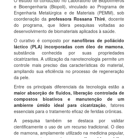
O estudo foi conduzido no Laboratório de Biopolímeros
e Bioengenharia (Biopoli), vinculado ao Programa de
Engenharia Metalúrgica e de Materiais (PEMM), sob
coordenação da
professora Rossana Thiré
, docente
do programa, que lidera pesquisas voltadas ao
desenvolvimento de biomateriais aplicados à saúde.
O curativo é composto por
nanofibras de poliácido
láctico (PLA) incorporadas com óleo de mamona
,
substância conhecida por suas propriedades
cicatrizantes. A utilização da nanotecnologia permite um
controle mais preciso das características do material,
ampliando sua eficiência no processo de regeneração
da pele.
Entre os principais diferenciais da tecnologia estão a
maior absorção de fluidos, liberação controlada de
compostos bioativos e manutenção de um
ambiente úmido ideal para cicatrização
, fatores
essenciais para o tratamento eficaz de feridas crônicas.
A pesquisa também se destaca por validar
cientificamente o uso de um recurso tradicional. O óleo
de mamona, amplamente utilizado na medicina popular,