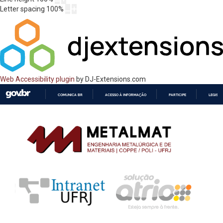
Letter spacing
100
%
Web Accessibility plugin
by DJ-Extensions.com
COMUNICA BR
ACESSO À INFORMAÇÃO
PARTICIPE
LEGISL
IR
PARA
O
CONTEÚDO