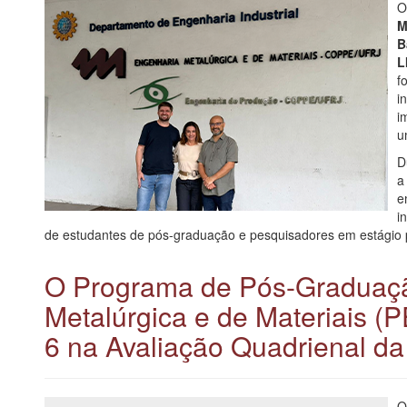
M
B
L
f
i
i
u
D
a
e
i
de estudantes de pós-graduação e pesquisadores em estágio 
O Programa de Pós-Graduaç
Metalúrgica e de Materiais 
6 na Avaliação Quadrienal 
O