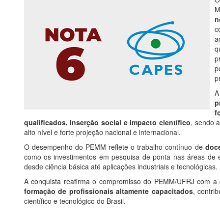
M
n
c
a
q
p
p
p
A
p
f
qualificados, inserção social e impacto científico
, sendo 
alto nível e forte projeção nacional e internacional.
O desempenho do PEMM reflete o trabalho contínuo de
doce
como os investimentos em pesquisa de ponta nas áreas de e
desde ciência básica até aplicações industriais e tecnológicas.
A conquista reafirma o compromisso do PEMM/UFRJ com a
formação de profissionais altamente capacitados
, contri
científico e tecnológico do Brasil.