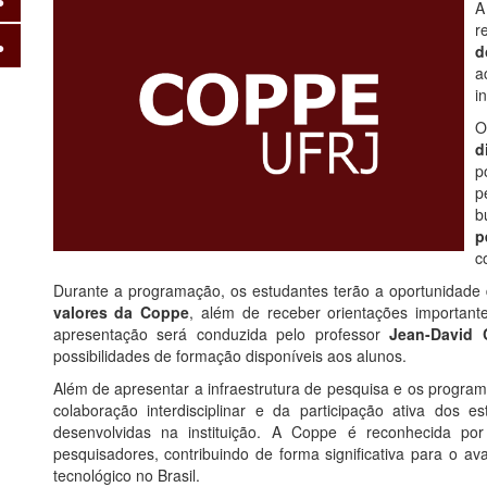
r
d
a
in
O
d
p
p
b
p
c
Durante a programação, os estudantes terão a oportunidade
valores da Coppe
, além de receber orientações important
apresentação será conduzida pelo professor
Jean-David 
possibilidades de formação disponíveis aos alunos.
Além de apresentar a infraestrutura de pesquisa e os program
colaboração interdisciplinar e da participação ativa dos es
desenvolvidas na instituição. A Coppe é reconhecida po
pesquisadores, contribuindo de forma significativa para o a
tecnológico no Brasil.