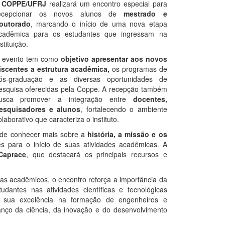
A
COPPE/UFRJ
realizará um encontro especial para
ecepcionar os novos alunos de
mestrado e
outorado
, marcando o início de uma nova etapa
cadêmica para os estudantes que ingressam na
stituição.
 evento tem como
objetivo apresentar aos novos
iscentes a estrutura acadêmica,
os programas de
ós-graduação e as diversas oportunidades de
esquisa oferecidas pela Coppe. A recepção também
usca promover a integração entre
docentes,
esquisadores e alunos
, fortalecendo o ambiente
olaborativo que caracteriza o instituto.
 de conhecer mais sobre a
história, a missão e os
es para o início de suas atividades acadêmicas. A
Caprace
, que destacará os principais recursos e
as acadêmicos, o encontro reforça a importância da
tudantes nas atividades científicas e tecnológicas
r sua excelência na formação de engenheiros e
vanço da ciência, da inovação e do desenvolvimento