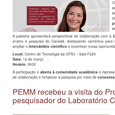
O
c
c
d
p
c
A palestra apresentará perspectivas de colaboração com a
U
ensino e pesquisa do Canadá, destacando caminhos para f
ampliar o
intercâmbio científico
e incentivar novas oportuni
Local:
Centro de Tecnologia da UFRJ – Sala F220
Data:
12 de março
Horário:
9h30
A participação é
aberta à comunidade acadêmica
e represe
de colaboração e fortalecer a pesquisa por meio de
conexões 
PEMM recebeu a visita do Prof
pesquisador do Laboratório 