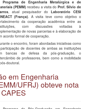
O
Programa de Engenharia Metalúrgica e de
ateriais (PEMM)
recebeu a visita do
Prof. Silvio de
arros
, atual pesquisador do
Laboratório CESI
INEACT (França)
. A visita teve como objetivo o
ortalecimento da cooperação acadêmica entre as
nstituições, com discussões voltadas à
mplementação de novas parcerias e à elaboração de
m acordo formal de cooperação.
urante o encontro, foram abordadas iniciativas como
 participação de docentes de ambas as instituições
m bancas de defesa da pós-graduação, o
ntercâmbio de professores, bem como a mobilidade
pós-doutoral.
ão em Engenharia
(PEMM/UFRJ) obteve nota
da CAPES
 Programa de Pós-Graduação em Engenharia