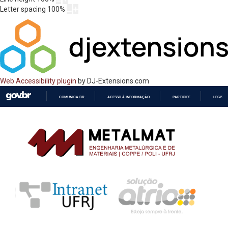
Letter spacing
100
%
Web Accessibility plugin
by DJ-Extensions.com
COMUNICA BR
ACESSO À INFORMAÇÃO
PARTICIPE
LEGISL
IR
PARA
O
CONTEÚDO