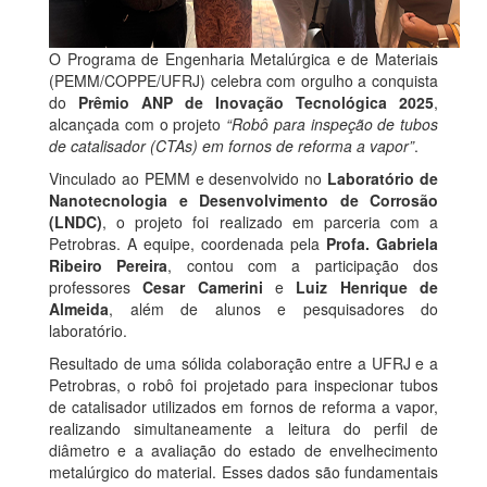
O Programa de Engenharia Metalúrgica e de Materiais
(PEMM/COPPE/UFRJ) celebra com orgulho a conquista
do
Prêmio ANP de Inovação Tecnológica 2025
,
alcançada com o projeto
“Robô para inspeção de tubos
de catalisador (CTAs) em fornos de reforma a vapor”
.
Vinculado ao PEMM e desenvolvido no
Laboratório de
Nanotecnologia e Desenvolvimento de Corrosão
(LNDC)
, o projeto foi realizado em parceria com a
Petrobras. A equipe, coordenada pela
Profa. Gabriela
Ribeiro Pereira
, contou com a participação dos
professores
Cesar Camerini
e
Luiz Henrique de
Almeida
, além de alunos e pesquisadores do
laboratório.
Resultado de uma sólida colaboração entre a UFRJ e a
Petrobras, o robô foi projetado para inspecionar tubos
de catalisador utilizados em fornos de reforma a vapor,
realizando simultaneamente a leitura do perfil de
diâmetro e a avaliação do estado de envelhecimento
metalúrgico do material. Esses dados são fundamentais