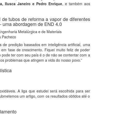
a, Ilusca Janeiro e Pedro Enrique
, e também aos
l de tubos de reforma a vapor de diferentes
ial – uma abordagem de END 4.0
genharia Metalúrgica e de Materiais
na Pacheco
de predição baseados em inteligência artificial, uma
 em fase de crescimento. Fiquei muito feliz de poder
o pode ter com seu país é o de não se contentar com a
 os problemas que atingem a vida do nosso povo.”
ística
xidáveis. A liga que estudei será escolhida para ser
submetemos um artigo, com os resultados obtidos até o
ilamento