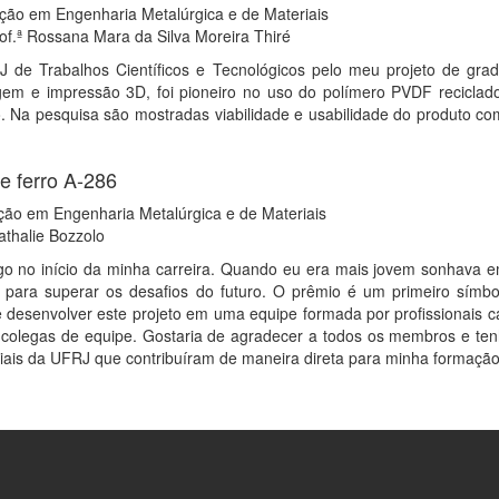
ção em Engenharia Metalúrgica e de Materiais
rof.ª Rossana Mara da Silva Moreira Thiré
J de Trabalhos Científicos e Tecnológicos pelo meu projeto de gr
agem e impressão 3D, foi pioneiro no uso do polímero PVDF recicl
o. Na pesquisa são mostradas viabilidade e usabilidade do produto c
e ferro A-286
ção em Engenharia Metalúrgica e de Materiais
Nathalie Bozzolo
go no início da minha carreira. Quando eu era mais jovem sonhava 
te para superar os desafios do futuro. O prêmio é um primeiro sím
 de desenvolver este projeto em uma equipe formada por profissionais
olegas de equipe. Gostaria de agradecer a todos os membros e ten
ais da UFRJ que contribuíram de maneira direta para minha formação 