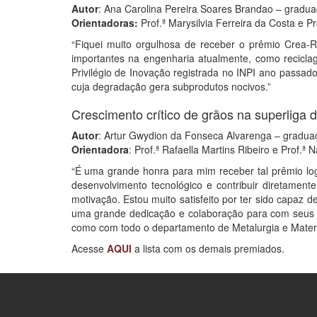
Autor
: Ana Carolina Pereira Soares Brandao – gradua
Orientadoras:
Prof.ª Marysilvia Ferreira da Costa e P
“Fiquei muito orgulhosa de receber o prêmio Crea-R
importantes na engenharia atualmente, como recicl
Privilégio de Inovação registrada no INPI ano passad
cuja degradação gera subprodutos nocivos.”
Crescimento crítico de grãos na superliga d
Autor
: Artur Gwydion da Fonseca Alvarenga – gradua
Orientadora
: Prof.ª Rafaella Martins Ribeiro e Prof.ª 
“É uma grande honra para mim receber tal prêmio lo
desenvolvimento tecnológico e contribuir diretamen
motivação. Estou muito satisfeito por ter sido capaz
uma grande dedicação e colaboração para com seus c
como com todo o departamento de Metalurgia e Materi
Acesse
AQUI
a lista com os demais premiados.