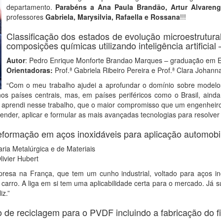
departamento.
Parabéns a Ana Paula Brandão, Artur Alvareng
professores
Gabriela, Marysilvia, Rafaella e Rossana
!!!
Classificação dos estados de evolução microestrutura
composições químicas utilizando inteligência artific
Autor
: Pedro Enrique Monforte Brandao Marques – graduação em En
Orientadoras:
Prof.ª Gabriela Ribeiro Pereira e Prof.ª Clara Johan
“Com o meu trabalho ajudei a aprofundar o domínio sobre modelos 
 países centrais, mas, em países periféricos como o Brasil, ainda
que aprendi nesse trabalho, que o maior compromisso que um engenheir
nder, aplicar e formular as mais avançadas tecnologias para resolver
eformação em aços inoxidáveis para aplicação automobil
ria Metalúrgica e de Materiais
livier Hubert
presa na França, que tem um cunho industrial, voltado para aços ino
 carro. A liga em si tem uma aplicabilidade certa para o mercado. Já 
z.”
de reciclagem para o PVDF incluindo a fabricação do f