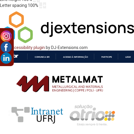
Letter spacing
100
%
Web Accessibility plugin
by DJ-Extensions.com
COMUNICA BR
ACESSO À INFORMAÇÃO
PARTICIPE
LEGISL
IR
PARA
O
CONTEÚDO