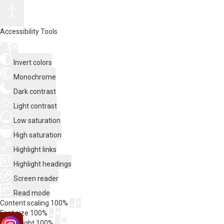
Accessibility Tools
Invert colors
Monochrome
Dark contrast
Light contrast
Low saturation
High saturation
Highlight links
Highlight headings
Screen reader
Read mode
Content scaling
100
%
Font size
100
%
Line height
100
%