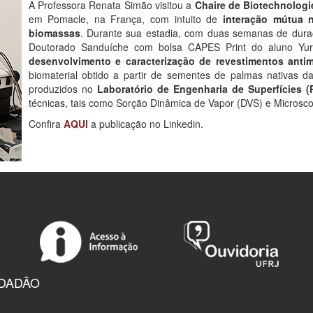
A Professora Renata Simão visitou a
Chaire de Biotechnologi
em Pomacle, na França, com intuito de
interação mútua n
biomassas
. Durante sua estadia, com duas semanas de duraç
Doutorado Sanduíche com bolsa CAPES Print do aluno Yuri 
desenvolvimento e caracterização de revestimentos anti
biomaterial obtido a partir de sementes de palmas nativas d
produzidos no
Laboratório de Engenharia de Superfícies
técnicas, tais como Sorção Dinâmica de Vapor (DVS) e Microsc
Confira
AQUI
a publicação no Linkedin.
IDADÃO