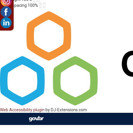
Letter spacing
100
%
Web Accessibility plugin
by DJ-Extensions.com