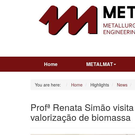
Home
METALMAT
You are here:
Home
Highlights
News
Profª Renata Simão visit
valorização de biomassa