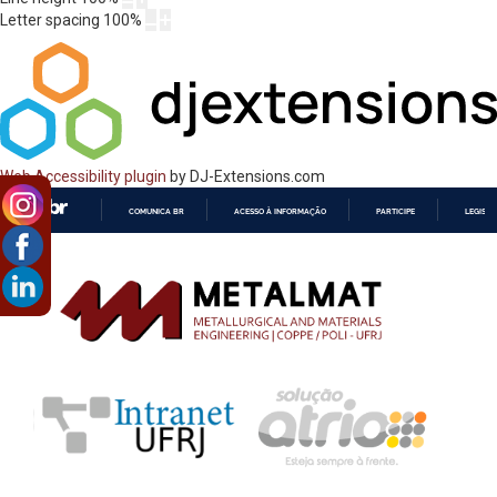
Letter spacing
100
%
Web Accessibility plugin
by DJ-Extensions.com
COMUNICA BR
ACESSO À INFORMAÇÃO
PARTICIPE
LEGISL
IR
PARA
O
CONTEÚDO