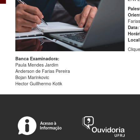
Pales
Orien
Farias
Data:
Horár
Local
Cliqu
Banca Examinadora:
Paula Mendes Jardim
Anderson de Farias Pereira
Bojan Marinkovic
Hector Guillhermo Kotik