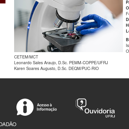
P
O
F
D
H
L
B
I
O
CETEM/MCT
Leonardo Sales Araujo, D.Sc. PEMM-COPPE/UFRJ
Karen Soares Augusto, D.Sc. DEQM/PUC-RIO
IDADÃO