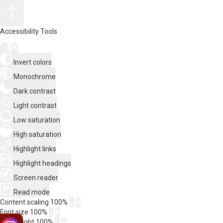
Accessibility Tools
Invert colors
Monochrome
Dark contrast
Light contrast
Low saturation
High saturation
Highlight links
Highlight headings
Screen reader
Read mode
Content scaling
100
%
Font size
100
%
Line height
100
%