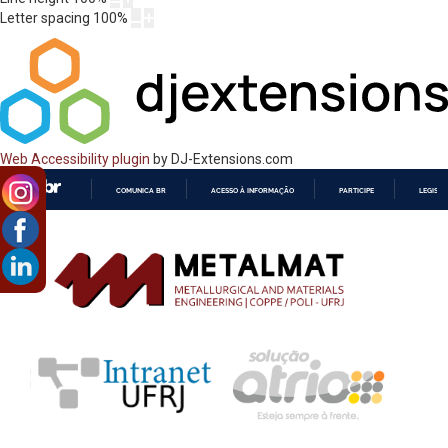
Letter spacing
100
%
Web Accessibility plugin
by DJ-Extensions.com
COMUNICA BR
ACESSO À INFORMAÇÃO
PARTICIPE
LEGISL
IR
PARA
O
CONTEÚDO