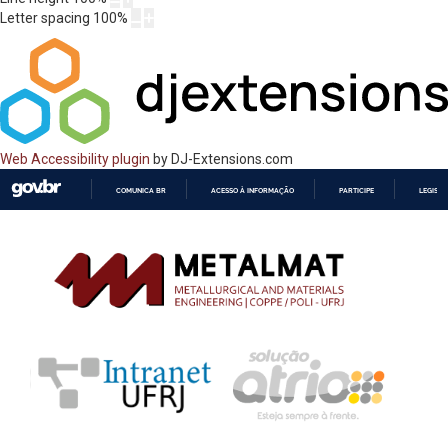
Letter spacing
100
%
Web Accessibility plugin
by DJ-Extensions.com
COMUNICA BR
ACESSO À INFORMAÇÃO
PARTICIPE
LEGISL
IR
PARA
O
CONTEÚDO