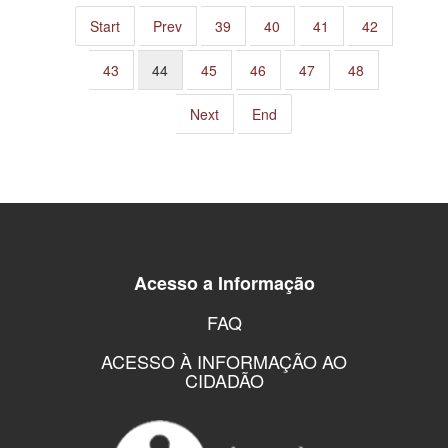
Start
Prev
39
40
41
42
43
44
45
46
47
48
Next
End
Acesso a Informação
FAQ
ACESSO À INFORMAÇÃO AO
CIDADÃO