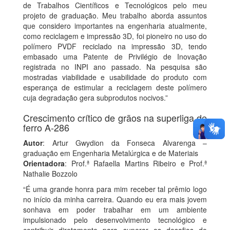
de Trabalhos Científicos e Tecnológicos pelo meu
projeto de graduação. Meu trabalho aborda assuntos
que considero importantes na engenharia atualmente,
como reciclagem e impressão 3D, foi pioneiro no uso do
polímero PVDF reciclado na impressão 3D, tendo
embasado uma Patente de Privilégio de Inovação
registrada no INPI ano passado. Na pesquisa são
mostradas viabilidade e usabilidade do produto com
esperança de estimular a reciclagem deste polímero
cuja degradação gera subprodutos nocivos.”
Crescimento crítico de grãos na superliga de
ferro A-286
Autor
: Artur Gwydion da Fonseca Alvarenga –
graduação em Engenharia Metalúrgica e de Materiais
Orientadora
: Prof.ª Rafaella Martins Ribeiro e Prof.ª
Nathalie Bozzolo
“É uma grande honra para mim receber tal prêmio logo
no início da minha carreira. Quando eu era mais jovem
sonhava em poder trabalhar em um ambiente
impulsionado pelo desenvolvimento tecnológico e
contribuir diretamente para superar os desafios do