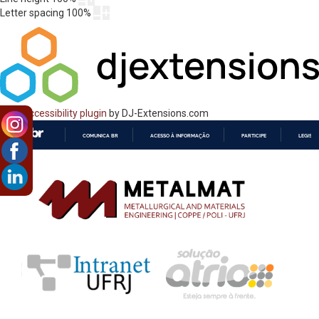
Letter spacing
100
%
Web Accessibility plugin
by DJ-Extensions.com
COMUNICA BR
ACESSO À INFORMAÇÃO
PARTICIPE
LEGISL
IR
PARA
O
CONTEÚDO