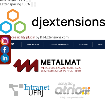
Letter spacing
100
%
Web Accessibility plugin
by DJ-Extensions.com
COMUNICA BR
ACESSO À INFORMAÇÃO
PARTICIPE
LEGISL
IR
PARA
O
CONTEÚDO