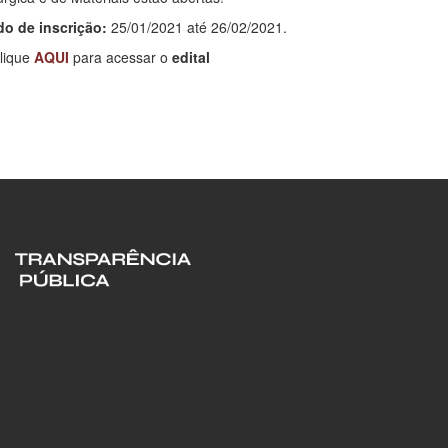
do de inscrição:
25/01/2021 até 26/02/2021.
lique
AQUI
para acessar o
edital