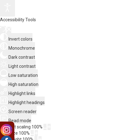
Accessibility Tools
Invert colors
Monochrome
Dark contrast
Light contrast
Low saturation
High saturation
Highlight links
Highlight headings
Screen reader
Read mode
Content scaling
100
%
Font size
100
%
Line height
100
%