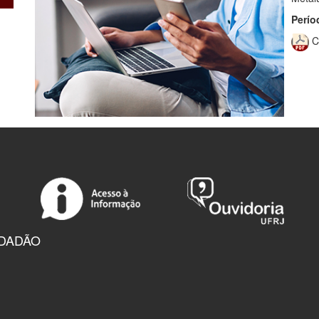
Perío
C
IDADÃO