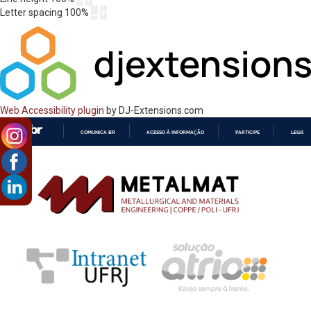
Letter spacing
100
%
Web Accessibility plugin
by DJ-Extensions.com
COMUNICA BR
ACESSO À INFORMAÇÃO
PARTICIPE
LEGISL
IR
PARA
O
CONTEÚDO