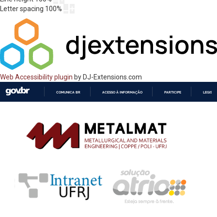
Letter spacing
100
%
Web Accessibility plugin
by DJ-Extensions.com
COMUNICA BR
ACESSO À INFORMAÇÃO
PARTICIPE
LEGISL
IR
PARA
O
CONTEÚDO