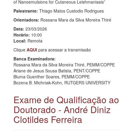
of Nanoemulsions for Cutaneous Leishmaniasis”
Palestrante:
Thiago Matos Custodio Rodrigues
Orientadora:
Rossana Mara da Silva Moreira Thiré
Data:
23/03/2026
Horário:
10:00
Local:
Remota
Clique
AQUI
para acessar a transmissão
Banca Examinadora:
Rossana Mara da Silva Moreira Thiré, PEMM/COPPE
Ariane de Jesus Sousa Batista, PENT/COPPE
Bluma Guenther Soares, PEMM/COPPE
Bozena B. Michniak-Kohn, RUTGERS UNIVERSITY
Exame de Qualificação ao
Doutorado - André Diniz
Clotildes Ferreira