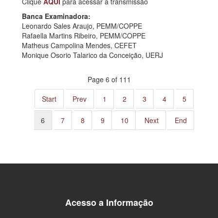
Clique
AQUI
para acessar a transmissão
Banca Examinadora:
Leonardo Sales Araujo, PEMM/COPPE
Rafaella Martins Ribeiro, PEMM/COPPE
Matheus Campolina Mendes, CEFET
Monique Osorio Talarico da Conceição, UERJ
Page 6 of 111
Start
Prev
1
2
3
4
5
6
7
8
9
10
Next
End
Acesso a Informação