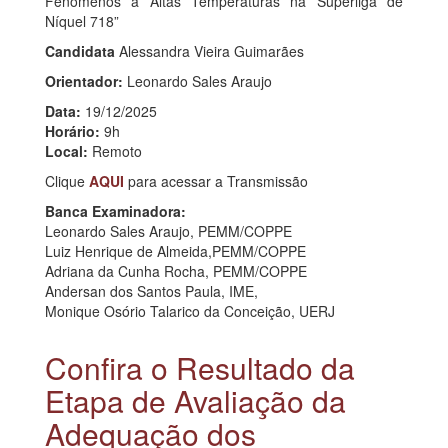
Fenômenos a Altas Temperaturas na Superliga de
Níquel 718”
Candidata
Alessandra Vieira Guimarães
Orientador:
Leonardo Sales Araujo
Data:
19/12/2025
Horário:
9h
Local:
Remoto
Clique
AQUI
para acessar a Transmissão
Banca Examinadora:
Leonardo Sales Araujo, PEMM/COPPE
Luiz Henrique de Almeida,PEMM/COPPE
Adriana da Cunha Rocha, PEMM/COPPE
Andersan dos Santos Paula, IME,
Monique Osório Talarico da Conceição, UERJ
Confira o Resultado da
Etapa de Avaliação da
Adequação dos