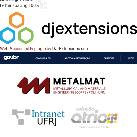
Letter spacing
100
%
Web Accessibility plugin
by DJ-Extensions.com
COMUNICA BR
ACESSO À INFORMAÇÃO
PARTICIPE
LEGISL
IR
PARA
O
CONTEÚDO