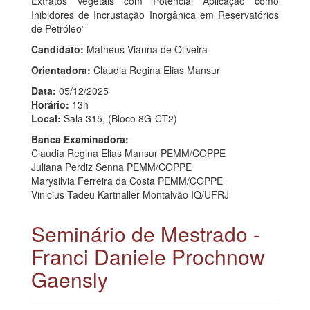
Extratos Vegetais com Potencial Aplicação como
Inibidores de Incrustação Inorgânica em Reservatórios
de Petróleo”
Candidato:
Matheus Vianna de Oliveira
Orientadora:
Claudia Regina Elias Mansur
Data:
05/12/2025
Horário:
13h
Local:
Sala 315, (Bloco 8G-CT2)
Banca Examinadora:
Claudia Regina Elias Mansur PEMM/COPPE
Juliana Perdiz Senna PEMM/COPPE
Marysilvia Ferreira da Costa PEMM/COPPE
Vinicius Tadeu Kartnaller Montalvão IQ/UFRJ
Seminário de Mestrado -
Franci Daniele Prochnow
Gaensly