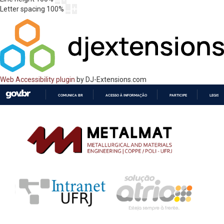
Letter spacing
100
%
Web Accessibility plugin
by DJ-Extensions.com
COMUNICA BR
ACESSO À INFORMAÇÃO
PARTICIPE
LEGISL
IR
PARA
O
CONTEÚDO