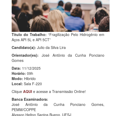
Título do Trabalho:
“Fragilização Pelo Hidrogênio em
Aços API 5L e API 5CT”
Candidato(a):
Julio da Silva Lira
Orientador(es):
José Antônio da Cunha Ponciano
Gomes
Data:
11/12/2025
Horário:
09h
Modo:
Hibrido
Local:
Sala F-220
Clique
AQUI
e acesse a Transmissão Online!
Banca Examinadora:
José Antônio da Cunha Ponciano Gomes,
PEMM/COPPE
Alysson Helton Santos Bueno, UFSJ