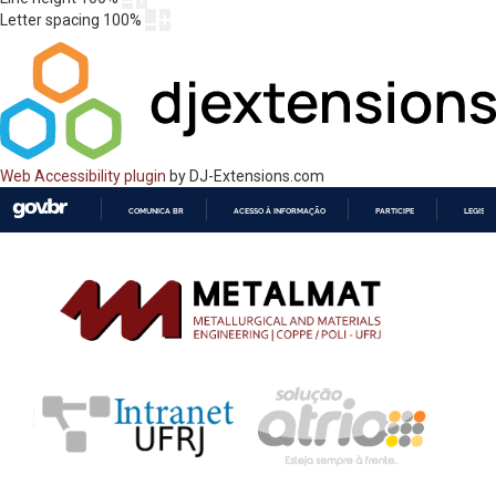
Letter spacing
100
%
Web Accessibility plugin
by DJ-Extensions.com
COMUNICA BR
ACESSO À INFORMAÇÃO
PARTICIPE
LEGISL
IR
PARA
O
CONTEÚDO