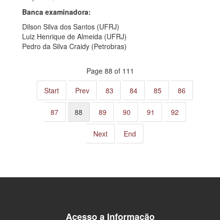
Banca examinadora:
Dilson Silva dos Santos (UFRJ)
Luiz Henrique de Almeida (UFRJ)
Pedro da Silva Craidy (Petrobras)
Page 88 of 111
Start
Prev
83
84
85
86
87
88
89
90
91
92
Next
End
Acesso a Informação