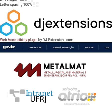
Letter spacing
100
%
Web Accessibility plugin
by DJ-Extensions.com
COMUNICA BR
ACESSO À INFORMAÇÃO
PARTICIPE
LEGISL
IR
PARA
O
CONTEÚDO